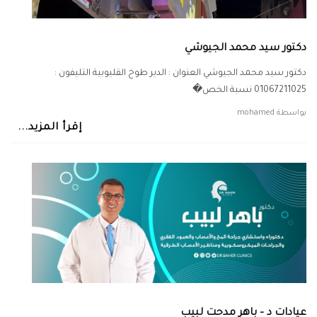
دكتور سيد محمد الجيوشي
دكتور سيد محمد الجيوشي العنوان : الدير طوخ القليوبية التليفون :
01067211025 نسبة الخص�
بواسطة
mohamed
إقرأ المزيد...
عيادات د – باهر مدحت لبيب