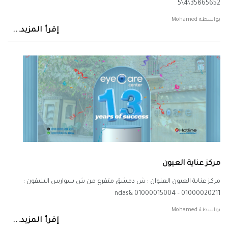
35865652\4\5
بواسطة
Mohamed
إقرأ المزيد...
مركز عناية العيون
مركز عناية العيون العنوان : ش دمشق متفرع من ش سوارس التليفون :
01000020211 – 01000015004 &ndas
بواسطة
Mohamed
إقرأ المزيد...