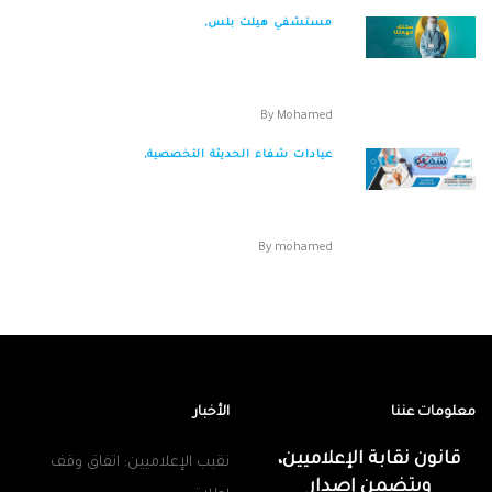
مستشفي هيلث بلس,
مستشفي هيلث بلس 48ش البطل احمد عبد العزيز
المهندسين الجيزة التليفون : 01224554071...
By
Mohamed
عيادات شفاء الحديثة التخصصية,
عيادات شفاء الحديثة التخصصية العنوان : ش
معوض سيدمن ش اللبيني الدور الثاني فيصل الج...
By
mohamed
معلومات عننا
الأخبار
قانون نقابة الإعلاميين،
نقيب الإعلاميين: اتفاق وقف
ويتضمن إصدار