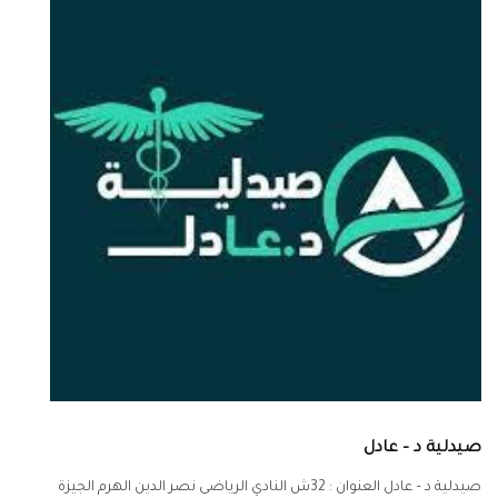
صيدلية د – عادل
صيدلية د – عادل العنوان : 32ش النادي الرياضى نصر الدين الهرم الجيزة