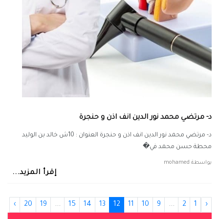
د- مرتضي محمد نور الدين انف اذن و حنجرة
د- مرتضي محمد نور الدين انف اذن و حنجرة العنوان : 10ش خالد بن الوليد
محطة حسن محمد في�
بواسطة
mohamed
إقرأ المزيد...
›
20
19
...
15
14
13
12
11
10
9
...
2
1
‹