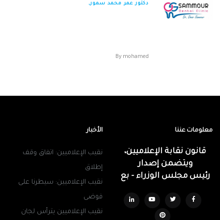
دكتور عمر محمد سمور,
دكتور عمر محمد سمور العنوان :106 ش مصطفي
النحاس مدينة نصر التليفون 01010970291
-01113041...
By
mohamed
معلومات عننا
الأخبار
قانون نقابة الإعلاميين،
نقيب الإعلاميين: اتفاق وقف
ويتضمن إصدار
إطلاق
رئيس مجلس الوزراء - بع
نقيب الإعلاميين: سيطرنا على
فوضى
نقيب الإعلاميين يترأس لجان