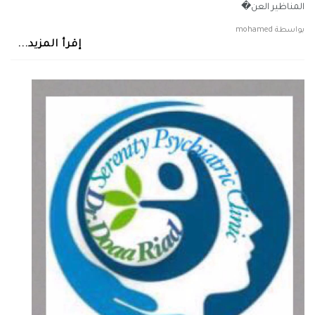
المناظير العن�
بواسطة
mohamed
إقرأ المزيد...