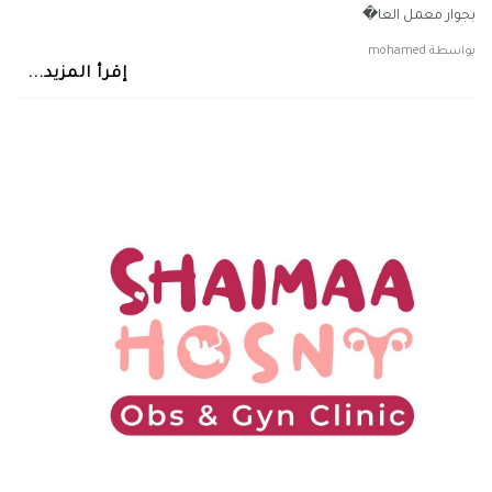
بجوار معمل العا�
بواسطة
mohamed
إقرأ المزيد...