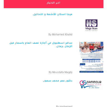
اخر الاخبار
ميجا اسكان للأشعة و التحاليل,
ميجا اسكان للأشعة و التحاليل الفروع 44 شارع
سوريا المهندسين 10 شارع مراد اعل...
By
Mohamed Khalid
سافر اسطنبول في أجازة نصف العام باسعار قبل
الزمان بزمان,
🥳🥳الخبر دة صحيح الليرة التركية بقيت 85 قرش 🔥
🔥🔥 تسوق بلا حدود ماركات عالمية باسعار غريبة
ب...
By
Moustafa Magdy
دكتور عمر محمد سمور,
دكتور عمر محمد سمور العنوان :106 ش مصطفي
النحاس مدينة نصر التليفون 01010970291
-01113041...
By
mohamed