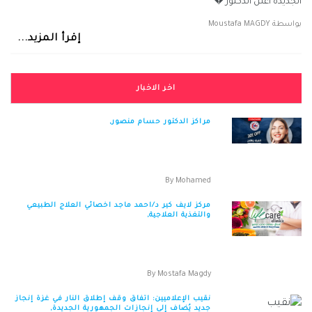
الجديدة أعلن الدكتور �
بواسطة
Moustafa MAGDY
إقرأ المزيد...
اخر الاخبار
مراكز الدكتور حسام منصور,
مراكز الدكتور حسام منصور التخصصية و الاسنان
العنوان : 40ش حيدر حلوان امام دهب مول التل...
By
Mohamed
مركز لايف كير د/احمد ماجد اخصائي العلاج الطبيعي
والتغذية العلاجية,
Life Care Clinics د.احمد ماجد العنوان: 10 محمود
عوض، المنطقة الساد...
By
Mostafa Magdy
نقيب الإعلاميين: اتفاق وقف إطلاق النار في غزة إنجاز
جديد يُضاف إلى إنجازات الجمهورية الجديدة,