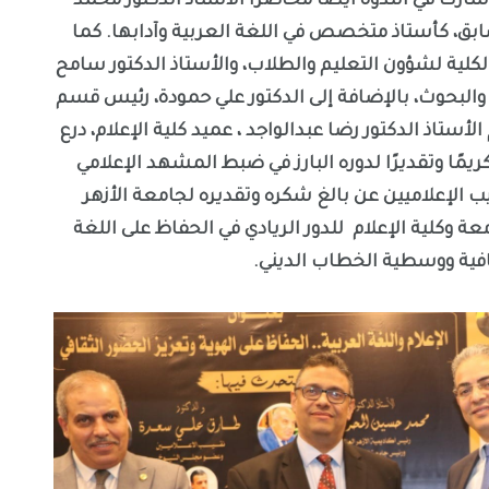
شارك في الندوة أيضًا محاضراً الأستاذ الدكتور محمد
بق، كأستاذ متخصص في اللغة العربية وآدابها. كما
لكلية لشؤون التعليم والطلاب، والأستاذ الدكتور سامح
 والبحوث، بالإضافة إلى الدكتور علي حمودة، رئيس قسم
الأستاذ الدكتور رضا عبدالواجد ، عميد كلية الإعلام، درع
يمًا وتقديرًا لدوره البارز في ضبط المشهد الإعلامي
ب الإعلاميين عن بالغ شكره وتقديره لجامعة الأزهر
معة وكلية الإعلام للدور الريادي في الحفاظ على اللغة
قافية ووسطية الخطاب الديني.