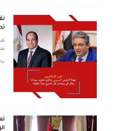
نق
تح
نقي
يم
بو
تع
ال