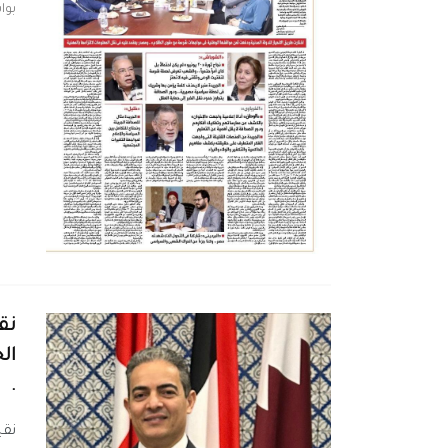
بو
نق
ال
.
نقي