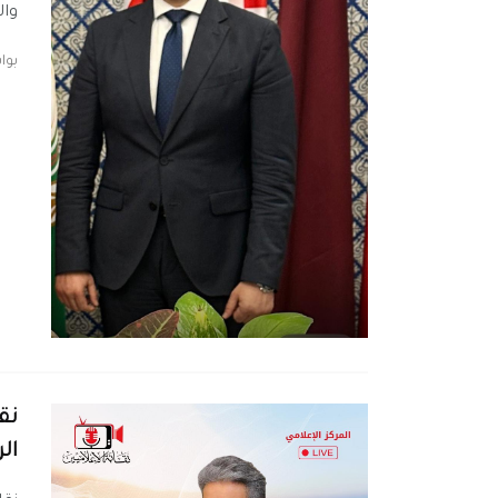
وال
بو
نق
ال