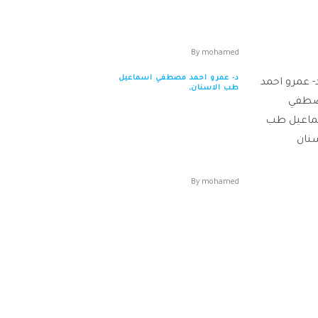
التسعين الشمالي خلف
المستش...
By
mohamed
د- عمرو احمد مصطفي اسماعيل
طب الاسنان,
د- عمرو احمد مصطفي اسماعيل
طب الاسنان العنوان : اكتوبر
المحور المركز المركز الطبي بريما
ف...
By
mohamed