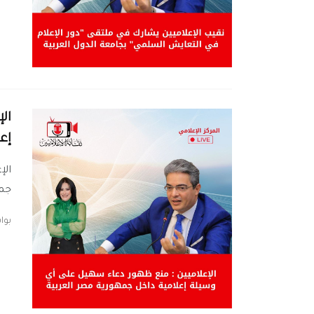
ال
إع
الإ
جمه
بو