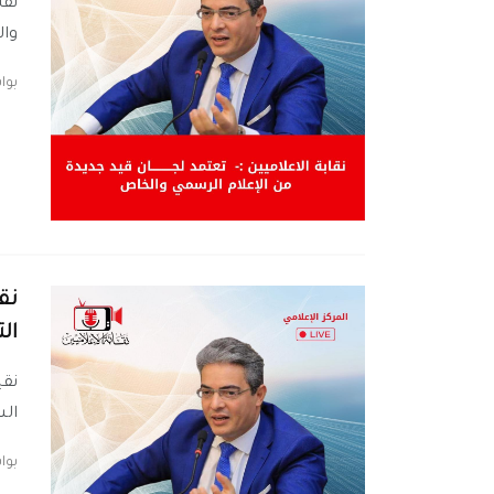
نقا
وال
بو
نق
ال
نقي
الس
بو