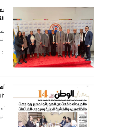
نق
ال
نقي
الب
بو
أه
"ال
أهم
اليوم /5/10