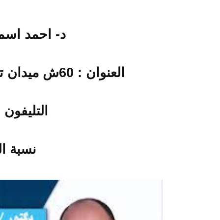
د- احمد اسم
العنوان : 60ش ميدان تريموف مصر الجديدة القاهرة
التليفون 
نسبة الخ