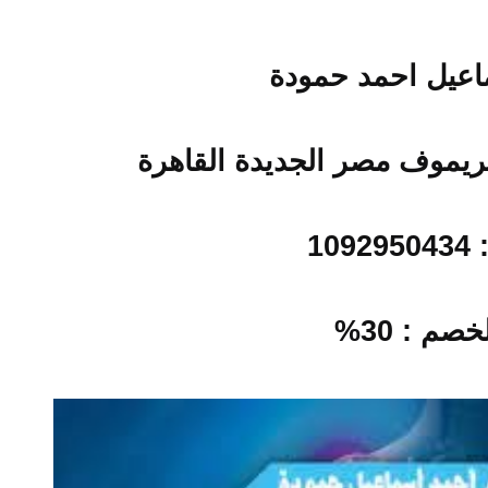
اعيل احمد حمودة
:
1092950434
صم : 30%