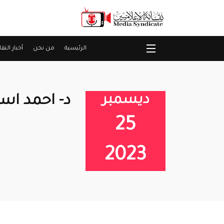
الرئيسية
من نحن
أخبار النقا
ديسمبر
د- احمد اس
25
2023