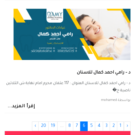
د – رامي احمد كمال للاسنان
د – رامي احمد كمال للاسنان العنوان : 117 عثمان محرم امام نهاية ش الثلاثين
ناصية ح�
بواسطة
mohamed
إقرأ المزيد...
›
20
19
...
8
7
6
5
4
3
2
1
‹