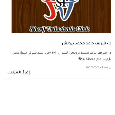
د – شريف حامد محمد درويش
د – شريف حامد محمد درويش العنوان : 484ش احمد شوقي بجوار محل
لزابيلا امام محطة ترا�
بواسطة
mohamed
إقرأ المزيد...