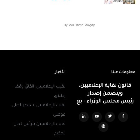
الإعلاميين : إستدعاء ياسمين عز للتحقيق معها في
مخالفتها المهنيه والقانونيه . أصدر / طارق...
By
Moustafa Magdy
معلومات عننا
الأخبار
قانون نقابة الإعلاميين،
نقيب الإعلاميين: اتفاق وقف
ويتضمن إصدار
إطلاق
رئيس مجلس الوزراء - بع
نقيب الإعلاميين: سيطرنا على
فوضى
نقيب الإعلاميين يترأس لجان
تحكيم