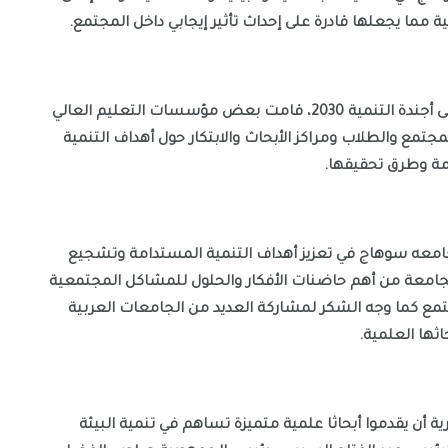
مما يجعلها قادرة على إحداث تأثير إيجابي داخل المجتمع.
وأشار نقيب الإعلاميين منذاجماع المجتمع الدولي على أجندة التنمية 2030، قامت بعض مؤسسات التعليم العالي 
بمبادرات لتعزيز استدامتها كما أطلقت حوارا مع المجتمع والطلاب ومراكز الأبحاث والابتكار حول أهداف التنمية 
ة وطرق تحقيقها.
وحيا طارق سعدة الدور المجتمعي الذي تقوم به جامعه سوهاج في تعزيز أهداف التنمية المستدامة وتشجيع 
المبادرات التي يقوم بها شباب الجامعة باعتبار أن الجامعة من أهم حاضنات الأفكار والحلول للمشاكل المجتمعية 
مما يجعلها قادرة على أحداث نقلة نوعية في المجتمع كما وجه الشكر لمشاركة العديد من الجامعات العربية 
اثها العلمية.
وطالب شباب الباحثين من كل الجامعات المصرية أن يقدموا أبحاثا علمية متميزة تساهم في تنمية البيئة 