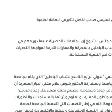
س السيسي صاحب الفضل الأكبر في النهضة العلمية
قال الدكتور طارق سعده نقيب الإعلاميين وعضو مجلس الشيوخ إن الجامعات المصرية عليها دور مهم في 
تحقيق أهداف التنمية المستدامة من خلال تزويد شباب الباحثين بالمعرفة والمهارات اللازمة لمواجهة التحديات 
 نحو التنمية المستدامة. 
وأضاف نقيب الإعلاميين خلال كلمته في المؤتمر العلمي "الدولي الرابع التاسع لشباب الباحثين" الذي يقام بجامعة 
سوهاج تحت رعاية الدكتور حسان النعماني رئيس الجامعة وبمشاركة الدكتور شوقي علام مفتي الديار المصرية أن 
أهمية الجامعات تأتي في التكفل للمطلب الحيوي في جودة وشمولية التعليم بحيث تعمل على إعداد خريجين 
مؤهلين بوعي ومسؤولية كبيرة كما تساهم في تقدم وتطوير المعارف والعلوم وإثرائها بالمستجدات والتطورات 
مع توفير المجتمع بالخبرات المتخصصة اللازمة وهذا كله في إطار الخدمات التي تقدمها الجامعة لخدمة 
المجتمع حيث تساهم الجامعات ومنها جامعه سوهاج في التنمية الاجتماعية والبيئية والاقتصادية كونها إحدى 