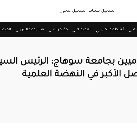
تسجيل حساب
تسجيل الدخول
بة
أنشطة و لجان
العضوية
مؤتمرات
نقباء ومجالس
الخدما
اميين بجامعة سوهاج: الرئيس الس
 الأكبر في النهضة العلمية