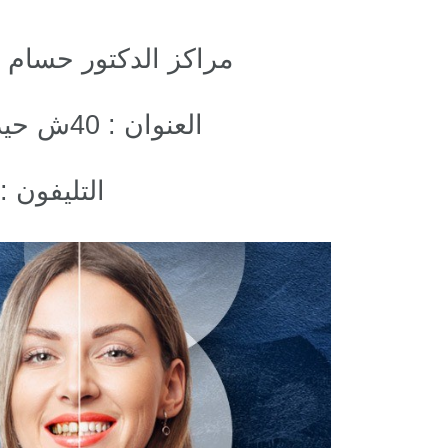
مراكز الدكتور حسام 
العنوان : 40ش حيدر حلوان امام دهب مول
التليفون : 1206016000