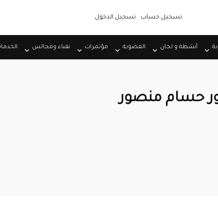
تسجيل حساب
تسجيل الدخول
بة
أنشطة و لجان
العضوية
مؤتمرات
نقباء ومجالس
الخدما
تور حسام منصور