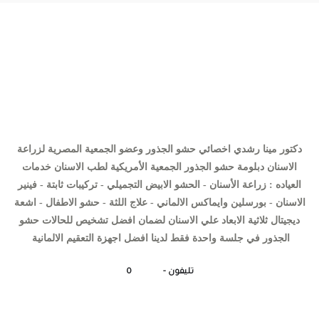
دكتور مينا رشدي طبيب تجميل و جراحة الفم و الأسنان
دكتور مينا رشدي اخصائي حشو الجذور وعضو الجمعية المصرية لزراعة
الاسنان دبلومة حشو الجذور الجمعية الأمريكية لطب الاسنان خدمات
العياده : زراعة الأسنان - الحشو الابيض التجميلي - تركيبات ثابتة - فينير
الاسنان - بورسلين وايماكس الالماني - علاج اللثة - حشو الاطفال - اشعة
ديجيتال ثلاثية الابعاد علي الاسنان لضمان افضل تشخيص للحالات حشو
الجذور في جلسة واحدة فقط لدينا افضل اجهزة التعقيم الالمانية
تليفون - 0
1221227474