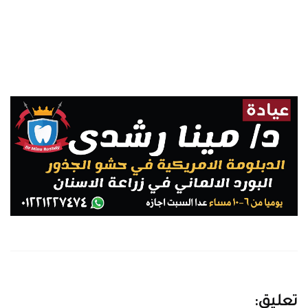
العنوان 134 ش خلوصي شبرا مصر بجوار سنيوريتا 
للملابس
تعليق: