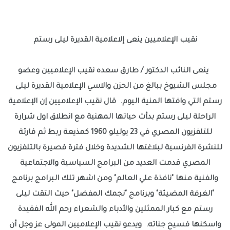
نقيب الإعلاميين ينعى إلاعلامية القديرة ليلى رستم
ينعى النائب الدكتور / طارق سعده نقيب الإعلاميين وعضو
مجلس الشيوخ ببالغ من الحزن والاسي الإعلامية القديرة ليلى
رستم التي وافتها المنية اليوم. قال نقيب الإعلاميين إن الإعلامية
الراحلة ليلى رستم بدأت حياتها المهنية مع انطلاق اول شرارة
للتلفزيون المصري في 23 يوليلو 1960 كمذيعة ربط ثم قارئة
للنشرة الفرنسية لبلاغتها الشديدة وخلال فترة قصيرة بالتلفزيون
المصري قدمت العديد من البرامج السياسية والاجتماعية
والفنية منها "نافذة علي العالم" ومن اشهر تلك البرامج برنامج
"الغرفة المضيئة" وبرنامج "نجمك المفضل" حيث التقت ليلى
رستم مع كبار الممثلين والأدباء والشعراء رحم الله الفقيدة
واسكنها فسيح جناته. ويدعو نقيب الإعلاميين المولى عز وجل أن