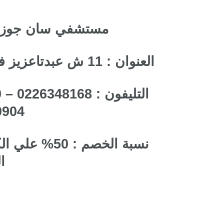
مستشفي سان جوزيف
العنوان : 11 ش عبدتاعزيز فهمي – هليوبوليس – مصر الجديدة
0904
ا