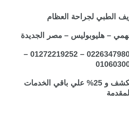
 الطبي لجراحة العظام
التليفون : 0226348168 – 0226347980 – 01272219252 –
0106030
نسبة الخصم : 50% علي الكشف و 25% علي باقي الخدمات
لمقدمة