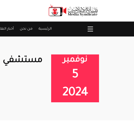
الرئيسية
من نحن
أخبار النقا
نوفمبر
مستشفي سا
5
2024