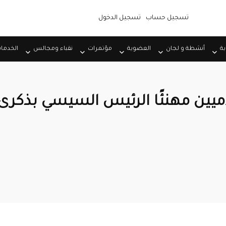
تسجيل حساب
تسجيل الدخول
بة
أنشطة و لجان
العضوية
مؤتمرات
نقباء ومجالس
الخدما
اميين مهنئًا الرئيس السيسي بذكرى