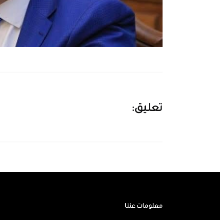
تعليق:
معلومات عننا