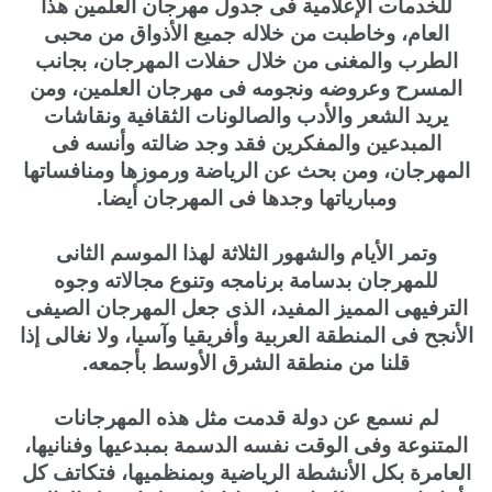
للخدمات الإعلامية فى جدول مهرجان العلمين هذا
العام، وخاطبت من خلاله جميع الأذواق من محبى
الطرب والمغنى من خلال حفلات المهرجان، بجانب
المسرح وعروضه ونجومه فى مهرجان العلمين، ومن
يريد الشعر والأدب والصالونات الثقافية ونقاشات
المبدعين والمفكرين فقد وجد ضالته وأنسه فى
المهرجان، ومن بحث عن الرياضة ورموزها ومنافساتها
ومبارياتها وجدها فى المهرجان أيضا.
وتمر الأيام والشهور الثلاثة لهذا الموسم الثانى
للمهرجان بدسامة برنامجه وتنوع مجالاته وجوه
الترفيهى المميز المفيد، الذى جعل المهرجان الصيفى
الأنجح فى المنطقة العربية وأفريقيا وآسيا، ولا نغالى إذا
قلنا من منطقة الشرق الأوسط بأجمعه.
لم نسمع عن دولة قدمت مثل هذه المهرجانات
المتنوعة وفى الوقت نفسه الدسمة بمبدعيها وفنانيها،
العامرة بكل الأنشطة الرياضية وبمنظميها، فتكاتف كل