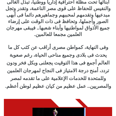
أبنائها تحت مظلة احترافية إداريا ووطنيا، تبذل الغالى
والنفيس للحفاظ على قوى مصر الناعمة، وتقدر وتجل
مبدعيها وتقدمهم لمحببهم وجماهيرهم دائما فى أبهى
الصور وأجملها، وتحافظ فى ذات الوقت على إرضاء
جميع الأذواق لمواطنيها وأبناء شعبها.. فيبقى مهرجان
العلمين مجمعا للعالمين.
وفى النهاية، كمواطن مصرى أراقب عن كثب كل ما
يحدث فى بلادى وجميع مناحى الحياة، رغم صعوبة
العالم أجمع فى هذا التوقيت يجعلنى وبكل فخر ودون
تردد، أمنح درجة الامتياز فى النجاح لمهرجان العلمين
وللمتحدة للخدمات الإعلامية على ما تقدمه لمصر
والمصريين.. عمل عظيم من كيان عظيم لوطن أعظم.