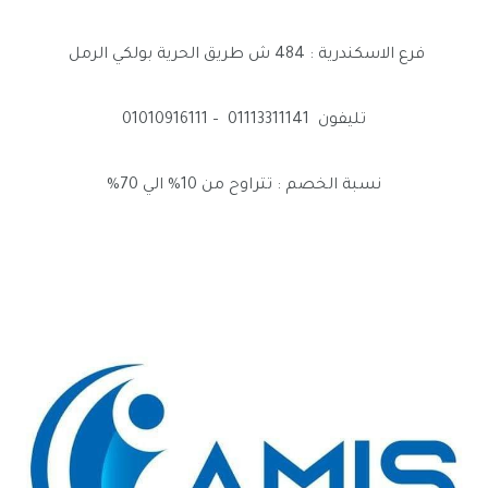
فرع الاسكندرية : 484 ش طريق الحرية بولكي الرمل
تليفون 01113311141 – 01010916111
نسبة الخصم : تتراوح من 10% الي 70%