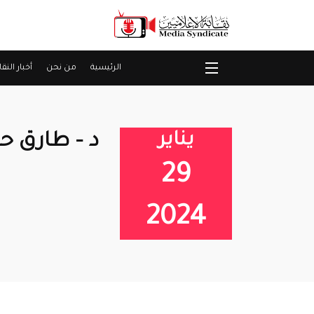
الرئيسية
من نحن
أخبار النقا
يناير
د – طارق ح
29
2024