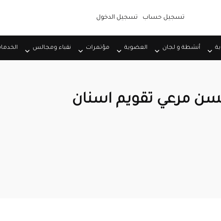
تسجيل حساب
تسجيل الدخول
بة
أنشطة و لجان
العضوية
مؤتمرات
نقباء ومجالس
الخدما
سن مرعي تقويم اسنان