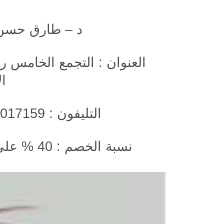
د – طارق حسن 
ال
التليفون : 01223017159 – 01069103920
نسبة الخصم : 40 % علي الكشف 10% علي الخدمات