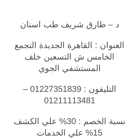
د – طارق شريف طب اسنان
العنوان : القاهرة الجديدة التجمع
الخامس ش التسعين خلف
المستشفي الجوي
التليفون : 01227351839 –
01211113481
نسبة الخصم : 30% علي الكشف
15% علي الخدمات