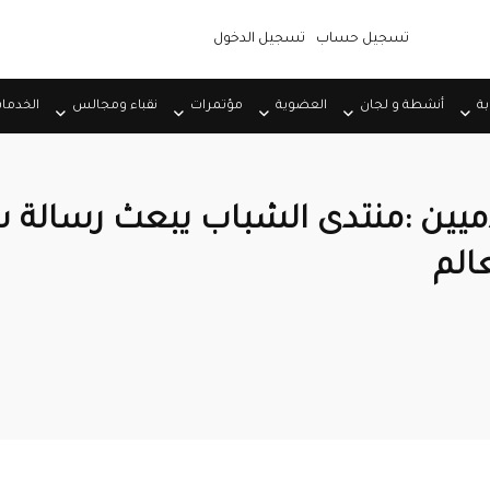
تسجيل حساب
تسجيل الدخول
بة
أنشطة و لجان
العضوية
مؤتمرات
نقباء ومجالس
الخدما
اميين :منتدى الشباب يبعث رسالة 
الم