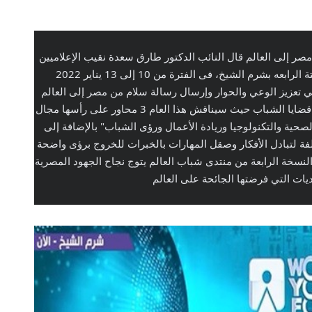
نقيب الإعلاميين :منتدى الشباب يبعث رسالة سلام من مصر إلى العالم قال النائب الدكتور طارق سعدة نقيب الإعلاميين 
وعضو مجلس الشيوخ أن منتدى شباب العالم في نسختة الرابعه بشرم الشيخ، فى الفترة من 10 إلى 13 يناير 2022 
تحت رعاية السيد الرئيس عبد الفتاح السيسي يهدف الي تعزيز الوعي والحوار وإرسال رسالة سلام من مصر إلى العالم 
مؤكدا ان المنتدى أصبح الان اكبر منصة دولية لمناقشة قضايا الشباب حيث سيناقش هذا العام 3 محاور على رأسها مجال 
" الطاقة" و مبادرة " حياة كريمة" وكذلك "نظم الرعايةالصحية والتكنولوجيا وريادة الأعمال ورؤى الشباب" بالإضافة إلى 
انة أصبح ساحة للابتكار والإبداع بتقنيات تكنولوجية مختلفة لتبادل الأفكار وصقل المهارات بالخبرات للخروج برؤى واضحة 
تُسهم في مستقبل أفضل لشعوب العالم موضحا إقامة النسخة الرابعة من منتدى شباب العالم يتوج نجاح الجهود المصرية 
ات التي فرضتها الجائحة على العالم