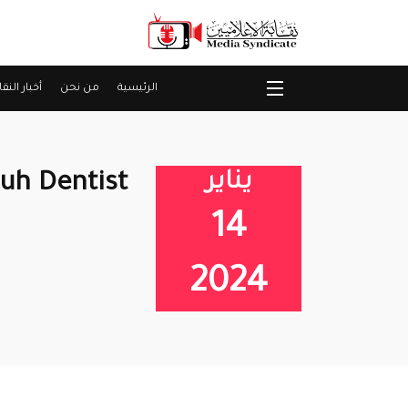
الرئيسية
من نحن
أخبار النقا
يناير
h Dentist
14
2024