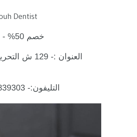
uh Dentist
خصم 50% - 15% علي الخدمات
العنوان :- 29
التليفون:- 01113839303 – 0233350095