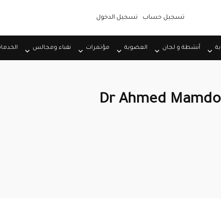
تسجيل حساب
تسجيل الدخول
بة
أنشطة و لجان
العضوية
مؤتمرات
نقباء ومجالس
الخدما
Dr Ahmed Mamdou